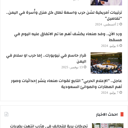
ترتيبات أمريكية لشن حرب واسعة تطال كل منزل وأُسرة في اليمن..
“تفاصيل”
2 أغسطس، 2024
ورد الآن.. وفد صنعاء يكشف أهم ما تم الاتفاق عليه اليوم في
مسقط
6 يوليو، 2024
قرار حاسم في نيويورك.. إما حرب او سلام في
اليمن
13 نوفمبر، 2025
عاجل.. “الإعلام الحربي” التابع لقوات صنعاء ينشر إحداثيات وصور
أهم المطارات والموانئ السعودية
7 يوليو، 2024
احدث الاخبار
تحركات برية للتحالف في مأرب انتهت بضربات